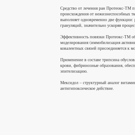
Средство от лечения ран Протеокс-ТМ п
происхождения от нежизнеспособных тк
выполняет одновременно две функции: р
грануляций, значительно ускоряя проце
Эффективность повязки Протеокс-ТМ об
моделирования (иммобилизация активных
ковалентных связей присоединяется к мо
Применение в составе трипсина обуслов
крови, фибринозные образования, обесп
эпителизацию.
Мексидол – структурный аналог витамин
антигипоксическое действие.
ПРЕИМУЩЕСТВА САЛФ
● Сверхбыстрый эффект – прогресс зам
● Комплексное воздействие на рану: о
оказание антисептического эффекта