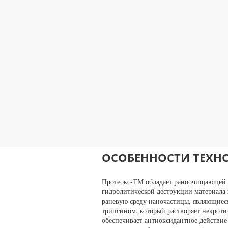
● Общие сроки лечения сокращаются в н
● Повязки атравматичны, не прилипаю
● Редкие перевязки (время действия пок
● Содержание оптимальной дозировки
молекулярного моделирования, в след
организм
● Отсутствие побочных эффектов и алл
● Высокая экономичность: в 10-30 раз
протеолитические ферменты (пропитан
ОСОБЕННОСТИ ТЕХН
Протеокс-ТМ обладает раноочищающей п
гидролитической деструкции материала 
раневую среду наночастицы, являющие
трипсином, который растворяет некрот
обеспечивает антиоксидантное действие