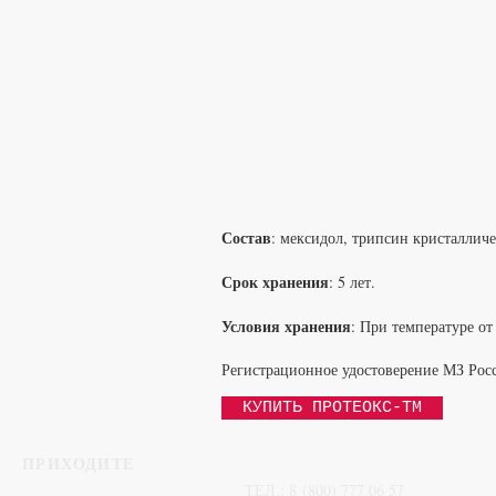
Рекомендуется производить перевязку ра
При замене снимите повязку, хорошо п
до полного очищения раны от гноя и не
По завершению полного очищения раны 
восстановление повреждённых тканей.
Состав
: мексидол, трипсин кристаллич
Срок хранения
: 5 лет.
Условия хранения
: При температуре от
Регистрационное удостоверение МЗ Ро
КУПИТЬ ПРОТЕОКС-ТМ
свяжитесь с нами
​ПРИХОДИТЕ
ул. Малая Семеновская, 30, стр.
ТЕЛ.:
8 (800) 777 06 57